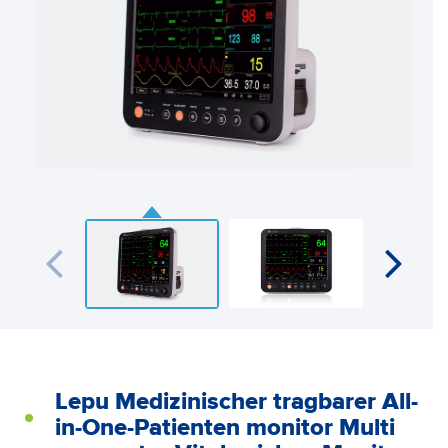
Lepu Medizinischer tragbarer All-
in-One-Patienten monitor Multi