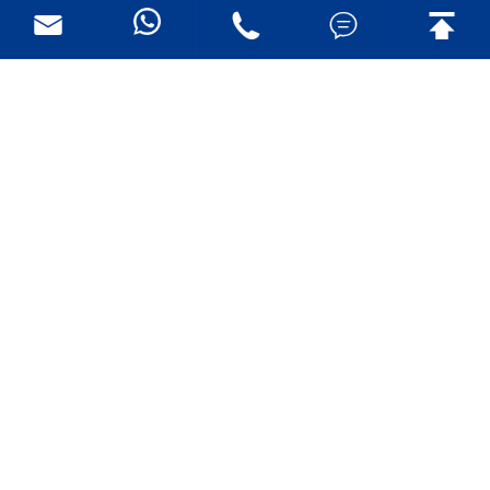

Reject

Accept


PRODUKTE
TELE GESUNDHEIT
UNTERNEHMEN
LEPU ONLINE STORE
SCHNELLE LINKS
Urheberrecht ©
SHENZHEN CREATIVE INDUSTRY CO.,
LTD.
Alle Rechte vorbehalten.
粤ICP备16060242号-1
Sitemap
|
Datenschutz