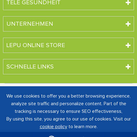
TELE GESUNDHEIT
UNTERNEHMEN
LEPU ONLINE STORE
SCHNELLE LINKS
Urheberrecht ©
SHENZHEN CREATIVE INDUSTRY CO.,
We use cookies to offer you a better browsing experience,
LTD.
Alle Rechte vorbehalten.
analyze site traffic and personalize content. Part of the
粤ICP备16060242号-1
Sitemap
|
Datenschutz
tracking is necessary to ensure SEO effectiveness,
richtlinie
By using this site, you agree to our use of cookies. Visit our
cookie policy
to learn more.