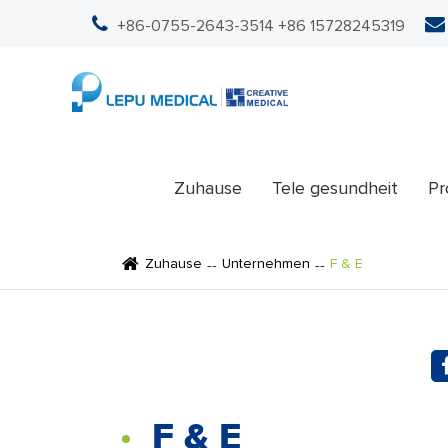
+86-0755-2643-3514
+86 15728245319
Zuhause
Tele gesundheit
Pr
Zuhause
Unternehmen
F & E
F & E