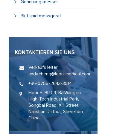
Gerinnung messer
Blut lipid messgerät
KONTAKTIEREN SIE UNS
Verkaufs leiter
andy.cheng@lepu-medical.com
+86-0755-2643-3514
Floor 5, BLD 9, BaiWangxin
High-Tech Industrial Park,
Songbai Road, Xili Street,
Nanshan District, Shenzhen,
China