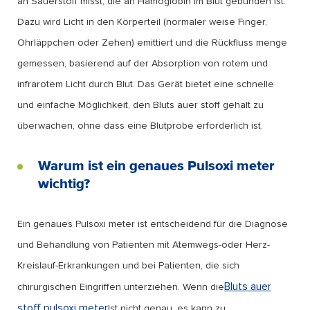
an Sauerstoff misst, die an Hämoglobin im Blut gebunden ist.
Dazu wird Licht in den Körperteil (normaler weise Finger,
Ohrläppchen oder Zehen) emittiert und die Rückfluss menge
gemessen, basierend auf der Absorption von rotem und
infrarotem Licht durch Blut. Das Gerät bietet eine schnelle
und einfache Möglichkeit, den Bluts auer stoff gehalt zu
überwachen, ohne dass eine Blutprobe erforderlich ist.
Warum ist ein genaues Pulsoxi meter
wichtig?
Ein genaues Pulsoxi meter ist entscheidend für die Diagnose
und Behandlung von Patienten mit Atemwegs-oder Herz-
Kreislauf-Erkrankungen und bei Patienten, die sich
Bluts auer
chirurgischen Eingriffen unterziehen. Wenn die
stoff pulsoxi meter
Ist nicht genau, es kann zu